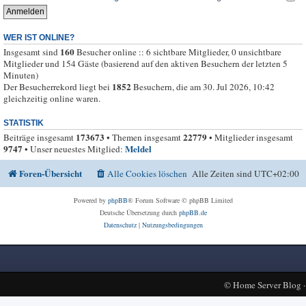
WER IST ONLINE?
160
Insgesamt sind
Besucher online :: 6 sichtbare Mitglieder, 0 unsichtbare
Mitglieder und 154 Gäste (basierend auf den aktiven Besuchern der letzten 5
Minuten)
1852
Der Besucherrekord liegt bei
Besuchern, die am 30. Jul 2026, 10:42
gleichzeitig online waren.
STATISTIK
173673
22779
Beiträge insgesamt
• Themen insgesamt
• Mitglieder insgesamt
9747
Meldel
• Unser neuestes Mitglied:
Foren-Übersicht
Alle Cookies löschen
Alle Zeiten sind
UTC+02:00
Powered by
phpBB
® Forum Software © phpBB Limited
Deutsche Übersetzung durch
phpBB.de
Datenschutz
|
Nutzungsbedingungen
©
Home Server Blog