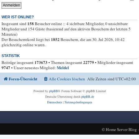
WER IST ONLINE?
158
Insgesamt sind
Besucher online :: 4 sichtbare Mitglieder, 0 unsichtbare
Mitglieder und 154 Gäste (basierend auf den aktiven Besuchern der letzten 5
Minuten)
1852
Der Besucherrekord liegt bei
Besuchern, die am 30. Jul 2026, 10:42
gleichzeitig online waren.
STATISTIK
173673
22779
Beiträge insgesamt
• Themen insgesamt
• Mitglieder insgesamt
9747
Meldel
• Unser neuestes Mitglied:
Foren-Übersicht
Alle Cookies löschen
Alle Zeiten sind
UTC+02:00
Powered by
phpBB
® Forum Software © phpBB Limited
Deutsche Übersetzung durch
phpBB.de
Datenschutz
|
Nutzungsbedingungen
©
Home Server Blog