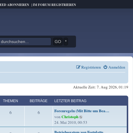
FEED ABONNIEREN
|
IM FORUM REGISTRIEREN
*
Registrieren
Anmelden
Aktuelle Zeit: 7. Aug 2026, 01:19
THEMEN
BEITRÄGE
LETZTER BEITRAG
L
Forenregeln (Mit Bitte um Bea…
T
B
6
6
e
Christoph
N
von
t
h
e
e
24. Mai 2010, 00:53
z
u
e
i
t
L
Betriebssystem von Festplatte…
e