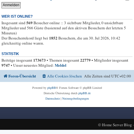
WER IST ONLINE?
569
Insgesamt sind
Besucher online :: 3 sichtbare Mitglieder, 0 unsichtbare
Mitglieder und 566 Gäste (basierend auf den aktiven Besuchern der letzten 5
Minuten)
1852
Der Besucherrekord liegt bei
Besuchern, die am 30. Jul 2026, 10:42
gleichzeitig online waren.
STATISTIK
173673
22779
Beiträge insgesamt
• Themen insgesamt
• Mitglieder insgesamt
9747
Meldel
• Unser neuestes Mitglied:
Foren-Übersicht
Alle Cookies löschen
Alle Zeiten sind
UTC+02:00
Powered by
phpBB
® Forum Software © phpBB Limited
Deutsche Übersetzung durch
phpBB.de
Datenschutz
|
Nutzungsbedingungen
©
Home Server Blog