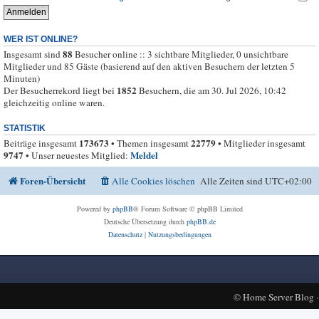
WER IST ONLINE?
88
Insgesamt sind
Besucher online :: 3 sichtbare Mitglieder, 0 unsichtbare
Mitglieder und 85 Gäste (basierend auf den aktiven Besuchern der letzten 5
Minuten)
1852
Der Besucherrekord liegt bei
Besuchern, die am 30. Jul 2026, 10:42
gleichzeitig online waren.
STATISTIK
173673
22779
Beiträge insgesamt
• Themen insgesamt
• Mitglieder insgesamt
9747
Meldel
• Unser neuestes Mitglied:
Foren-Übersicht
Alle Cookies löschen
Alle Zeiten sind
UTC+02:00
Powered by
phpBB
® Forum Software © phpBB Limited
Deutsche Übersetzung durch
phpBB.de
Datenschutz
|
Nutzungsbedingungen
©
Home Server Blog