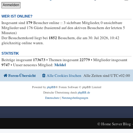
WER IST ONLINE?
179
Insgesamt sind
Besucher online :: 3 sichtbare Mitglieder, 0 unsichtbare
Mitglieder und 176 Gäste (basierend auf den aktiven Besuchern der letzten 5
Minuten)
1852
Der Besucherrekord liegt bei
Besuchern, die am 30. Jul 2026, 10:42
gleichzeitig online waren.
STATISTIK
173673
22779
Beiträge insgesamt
• Themen insgesamt
• Mitglieder insgesamt
9747
Meldel
• Unser neuestes Mitglied:
Foren-Übersicht
Alle Cookies löschen
Alle Zeiten sind
UTC+02:00
Powered by
phpBB
® Forum Software © phpBB Limited
Deutsche Übersetzung durch
phpBB.de
Datenschutz
|
Nutzungsbedingungen
©
Home Server Blog