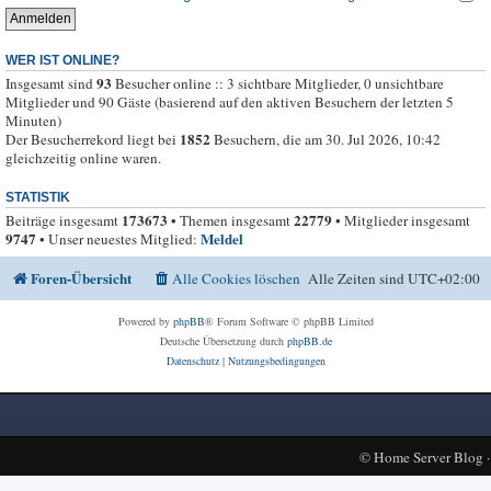
WER IST ONLINE?
93
Insgesamt sind
Besucher online :: 3 sichtbare Mitglieder, 0 unsichtbare
Mitglieder und 90 Gäste (basierend auf den aktiven Besuchern der letzten 5
Minuten)
1852
Der Besucherrekord liegt bei
Besuchern, die am 30. Jul 2026, 10:42
gleichzeitig online waren.
STATISTIK
173673
22779
Beiträge insgesamt
• Themen insgesamt
• Mitglieder insgesamt
9747
Meldel
• Unser neuestes Mitglied:
Foren-Übersicht
Alle Cookies löschen
Alle Zeiten sind
UTC+02:00
Powered by
phpBB
® Forum Software © phpBB Limited
Deutsche Übersetzung durch
phpBB.de
Datenschutz
|
Nutzungsbedingungen
©
Home Server Blog