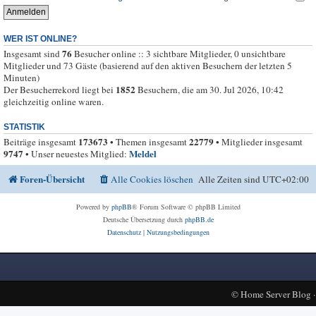
WER IST ONLINE?
76
Insgesamt sind
Besucher online :: 3 sichtbare Mitglieder, 0 unsichtbare
Mitglieder und 73 Gäste (basierend auf den aktiven Besuchern der letzten 5
Minuten)
1852
Der Besucherrekord liegt bei
Besuchern, die am 30. Jul 2026, 10:42
gleichzeitig online waren.
STATISTIK
173673
22779
Beiträge insgesamt
• Themen insgesamt
• Mitglieder insgesamt
9747
Meldel
• Unser neuestes Mitglied:
Foren-Übersicht
Alle Cookies löschen
Alle Zeiten sind
UTC+02:00
Powered by
phpBB
® Forum Software © phpBB Limited
Deutsche Übersetzung durch
phpBB.de
Datenschutz
|
Nutzungsbedingungen
©
Home Server Blog