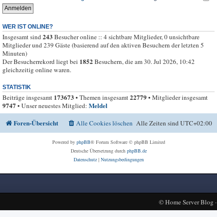
WER IST ONLINE?
243
Insgesamt sind
Besucher online :: 4 sichtbare Mitglieder, 0 unsichtbare
Mitglieder und 239 Gäste (basierend auf den aktiven Besuchern der letzten 5
Minuten)
1852
Der Besucherrekord liegt bei
Besuchern, die am 30. Jul 2026, 10:42
gleichzeitig online waren.
STATISTIK
173673
22779
Beiträge insgesamt
• Themen insgesamt
• Mitglieder insgesamt
9747
Meldel
• Unser neuestes Mitglied:
Foren-Übersicht
Alle Cookies löschen
Alle Zeiten sind
UTC+02:00
Powered by
phpBB
® Forum Software © phpBB Limited
Deutsche Übersetzung durch
phpBB.de
Datenschutz
|
Nutzungsbedingungen
©
Home Server Blog