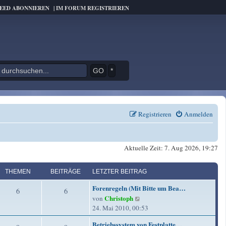
FEED ABONNIEREN
|
IM FORUM REGISTRIEREN
*
Registrieren
Anmelden
Aktuelle Zeit: 7. Aug 2026, 19:27
THEMEN
BEITRÄGE
LETZTER BEITRAG
L
Forenregeln (Mit Bitte um Bea…
T
B
6
6
e
Christoph
N
von
t
h
e
e
24. Mai 2010, 00:53
z
u
e
i
t
L
Betriebssystem von Festplatte…
e