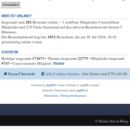
WER IST ONLINE?
282
Insgesamt sind
Besucher online :: 3 sichtbare Mitglieder, 0 unsichtbare
Mitglieder und 279 Gäste (basierend auf den aktiven Besuchern der letzten 5
Minuten)
1852
Der Besucherrekord liegt bei
Besuchern, die am 30. Jul 2026, 10:42
gleichzeitig online waren.
STATISTIK
173673
22779
Beiträge insgesamt
• Themen insgesamt
• Mitglieder insgesamt
9747
Meldel
• Unser neuestes Mitglied:
Foren-Übersicht
Alle Cookies löschen
Alle Zeiten sind
UTC+02:00
Powered by
phpBB
® Forum Software © phpBB Limited
Deutsche Übersetzung durch
phpBB.de
Datenschutz
|
Nutzungsbedingungen
©
Home Server Blog