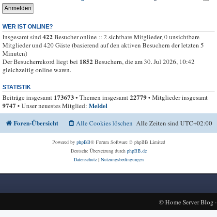
WER IST ONLINE?
422
Insgesamt sind
Besucher online :: 2 sichtbare Mitglieder, 0 unsichtbare
Mitglieder und 420 Gäste (basierend auf den aktiven Besuchern der letzten 5
Minuten)
1852
Der Besucherrekord liegt bei
Besuchern, die am 30. Jul 2026, 10:42
gleichzeitig online waren.
STATISTIK
173673
22779
Beiträge insgesamt
• Themen insgesamt
• Mitglieder insgesamt
9747
Meldel
• Unser neuestes Mitglied:
Foren-Übersicht
Alle Cookies löschen
Alle Zeiten sind
UTC+02:00
Powered by
phpBB
® Forum Software © phpBB Limited
Deutsche Übersetzung durch
phpBB.de
Datenschutz
|
Nutzungsbedingungen
©
Home Server Blog