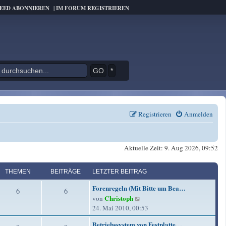
FEED ABONNIEREN
|
IM FORUM REGISTRIEREN
*
Registrieren
Anmelden
Aktuelle Zeit: 9. Aug 2026, 09:52
THEMEN
BEITRÄGE
LETZTER BEITRAG
L
Forenregeln (Mit Bitte um Bea…
T
B
6
6
e
Christoph
N
von
t
h
e
e
24. Mai 2010, 00:53
z
u
e
i
t
L
Betriebssystem von Festplatte…
e