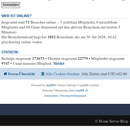
WER IST ONLINE?
71
Insgesamt sind
Besucher online :: 3 sichtbare Mitglieder, 0 unsichtbare
Mitglieder und 68 Gäste (basierend auf den aktiven Besuchern der letzten 5
Minuten)
1852
Der Besucherrekord liegt bei
Besuchern, die am 30. Jul 2026, 10:42
gleichzeitig online waren.
STATISTIK
173673
22779
Beiträge insgesamt
• Themen insgesamt
• Mitglieder insgesamt
9747
Meldel
• Unser neuestes Mitglied:
Foren-Übersicht
Alle Cookies löschen
Alle Zeiten sind
UTC+02:00
Powered by
phpBB
® Forum Software © phpBB Limited
Deutsche Übersetzung durch
phpBB.de
Datenschutz
|
Nutzungsbedingungen
©
Home Server Blog