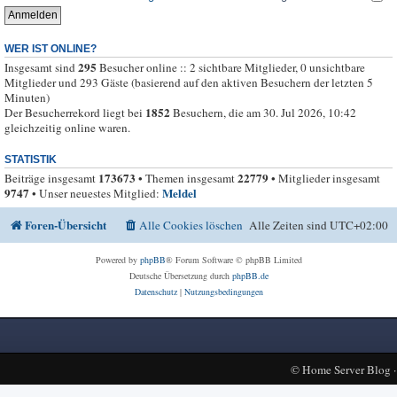
WER IST ONLINE?
295
Insgesamt sind
Besucher online :: 2 sichtbare Mitglieder, 0 unsichtbare
Mitglieder und 293 Gäste (basierend auf den aktiven Besuchern der letzten 5
Minuten)
1852
Der Besucherrekord liegt bei
Besuchern, die am 30. Jul 2026, 10:42
gleichzeitig online waren.
STATISTIK
173673
22779
Beiträge insgesamt
• Themen insgesamt
• Mitglieder insgesamt
9747
Meldel
• Unser neuestes Mitglied:
Foren-Übersicht
Alle Cookies löschen
Alle Zeiten sind
UTC+02:00
Powered by
phpBB
® Forum Software © phpBB Limited
Deutsche Übersetzung durch
phpBB.de
Datenschutz
|
Nutzungsbedingungen
©
Home Server Blog