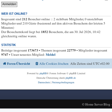
WER IST ONLINE?
212
Insgesamt sind
Besucher online :: 2 sichtbare Mitglieder, 0 unsichtbare
Mitglieder und 210 Gäste (basierend auf den aktiven Besuchern der letzten 5
Minuten)
1852
Der Besucherrekord liegt bei
Besuchern, die am 30. Jul 2026, 10:42
gleichzeitig online waren.
STATISTIK
173673
22779
Beiträge insgesamt
• Themen insgesamt
• Mitglieder insgesamt
9747
Meldel
• Unser neuestes Mitglied:
Foren-Übersicht
Alle Cookies löschen
Alle Zeiten sind
UTC+02:00
Powered by
phpBB
® Forum Software © phpBB Limited
Deutsche Übersetzung durch
phpBB.de
Datenschutz
|
Nutzungsbedingungen
©
Home Server Blog