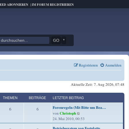
FEED ABONNIEREN
|
IM FORUM REGISTRIEREN
*
Registrieren
Anmelden
Aktuelle Zeit: 7. Aug 2026, 07:48
THEMEN
BEITRÄGE
LETZTER BEITRAG
L
Forenregeln (Mit Bitte um Bea…
T
B
6
6
e
Christoph
N
von
t
h
e
e
24. Mai 2010, 00:53
z
u
e
i
t
L
Betriebssystem von Festplatte…
e