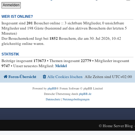
WER IST ONLINE?
201
Insgesamt sind
Besucher online :: 3 sichtbare Mitglieder, 0 unsichtbare
Mitglieder und 198 Gäste (basierend auf den aktiven Besuchern der letzten 5
Minuten)
1852
Der Besucherrekord liegt bei
Besuchern, die am 30. Jul 2026, 10:42
gleichzeitig online waren.
STATISTIK
173673
22779
Beiträge insgesamt
• Themen insgesamt
• Mitglieder insgesamt
9747
Meldel
• Unser neuestes Mitglied:
Foren-Übersicht
Alle Cookies löschen
Alle Zeiten sind
UTC+02:00
Powered by
phpBB
® Forum Software © phpBB Limited
Deutsche Übersetzung durch
phpBB.de
Datenschutz
|
Nutzungsbedingungen
©
Home Server Blog