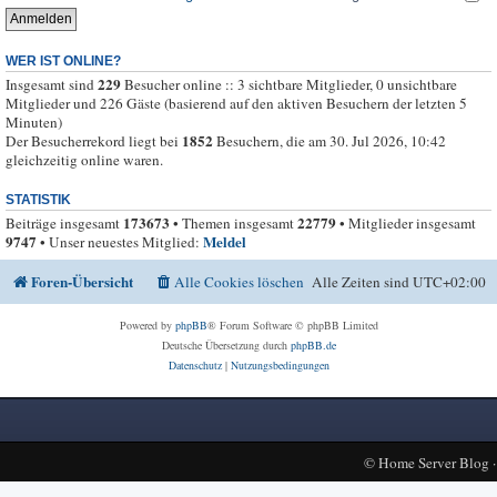
WER IST ONLINE?
229
Insgesamt sind
Besucher online :: 3 sichtbare Mitglieder, 0 unsichtbare
Mitglieder und 226 Gäste (basierend auf den aktiven Besuchern der letzten 5
Minuten)
1852
Der Besucherrekord liegt bei
Besuchern, die am 30. Jul 2026, 10:42
gleichzeitig online waren.
STATISTIK
173673
22779
Beiträge insgesamt
• Themen insgesamt
• Mitglieder insgesamt
9747
Meldel
• Unser neuestes Mitglied:
Foren-Übersicht
Alle Cookies löschen
Alle Zeiten sind
UTC+02:00
Powered by
phpBB
® Forum Software © phpBB Limited
Deutsche Übersetzung durch
phpBB.de
Datenschutz
|
Nutzungsbedingungen
©
Home Server Blog