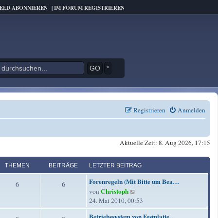
FEED ABONNIEREN
|
IM FORUM REGISTRIEREN
*
Registrieren
Anmelden
Aktuelle Zeit: 8. Aug 2026, 17:15
THEMEN
BEITRÄGE
LETZTER BEITRAG
L
Forenregeln (Mit Bitte um Bea…
T
B
6
6
e
Christoph
N
von
t
h
e
e
24. Mai 2010, 00:53
z
u
e
i
t
L
Betriebssystem von Festplatte…
e