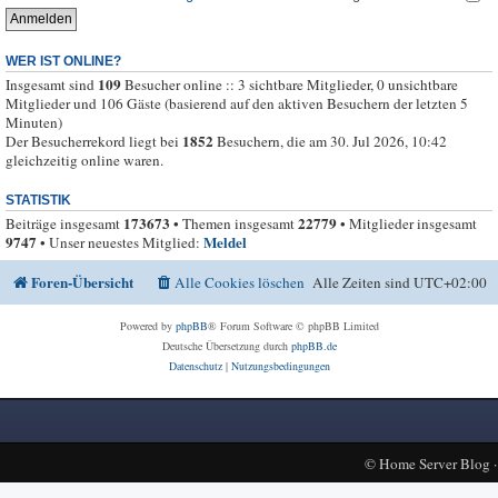
WER IST ONLINE?
109
Insgesamt sind
Besucher online :: 3 sichtbare Mitglieder, 0 unsichtbare
Mitglieder und 106 Gäste (basierend auf den aktiven Besuchern der letzten 5
Minuten)
1852
Der Besucherrekord liegt bei
Besuchern, die am 30. Jul 2026, 10:42
gleichzeitig online waren.
STATISTIK
173673
22779
Beiträge insgesamt
• Themen insgesamt
• Mitglieder insgesamt
9747
Meldel
• Unser neuestes Mitglied:
Foren-Übersicht
Alle Cookies löschen
Alle Zeiten sind
UTC+02:00
Powered by
phpBB
® Forum Software © phpBB Limited
Deutsche Übersetzung durch
phpBB.de
Datenschutz
|
Nutzungsbedingungen
©
Home Server Blog