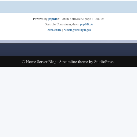
Powered by
phpBB
® Forum Software © phpBB Limited
Deutsche Übersetzung durch
phpBB.de
Datenschutz
|
Nutzungsbedingungen
©
Home Server Blog
·
Streamline theme
by
StudioPress
·