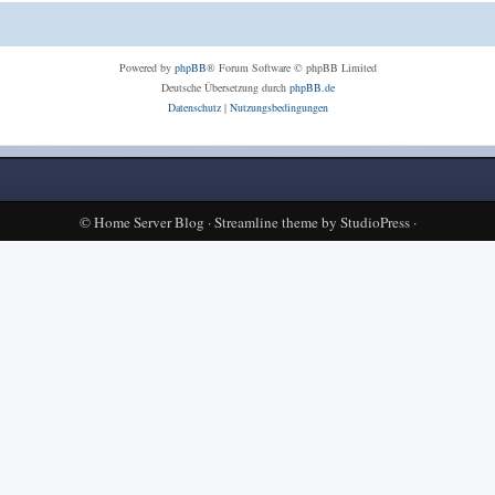
Powered by
phpBB
® Forum Software © phpBB Limited
Deutsche Übersetzung durch
phpBB.de
Datenschutz
|
Nutzungsbedingungen
©
Home Server Blog
·
Streamline theme
by
StudioPress
·