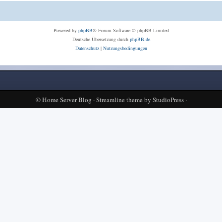
Powered by
phpBB
® Forum Software © phpBB Limited
Deutsche Übersetzung durch
phpBB.de
Datenschutz
|
Nutzungsbedingungen
©
Home Server Blog
·
Streamline theme
by
StudioPress
·