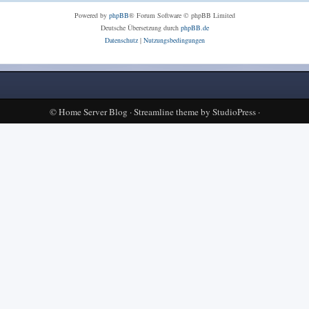
Powered by
phpBB
® Forum Software © phpBB Limited
Deutsche Übersetzung durch
phpBB.de
Datenschutz
|
Nutzungsbedingungen
©
Home Server Blog
·
Streamline theme
by
StudioPress
·