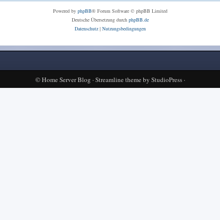
Powered by
phpBB
® Forum Software © phpBB Limited
Deutsche Übersetzung durch
phpBB.de
Datenschutz
|
Nutzungsbedingungen
©
Home Server Blog
·
Streamline theme
by
StudioPress
·