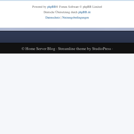
Powered by
phpBB
® Forum Software © phpBB Limited
Deutsche Übersetzung durch
phpBB.de
Datenschutz
|
Nutzungsbedingungen
©
Home Server Blog
·
Streamline theme
by
StudioPress
·