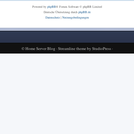
Powered by
phpBB
® Forum Software © phpBB Limited
Deutsche Übersetzung durch
phpBB.de
Datenschutz
|
Nutzungsbedingungen
©
Home Server Blog
·
Streamline theme
by
StudioPress
·