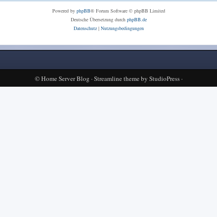
Powered by
phpBB
® Forum Software © phpBB Limited
Deutsche Übersetzung durch
phpBB.de
Datenschutz
|
Nutzungsbedingungen
©
Home Server Blog
·
Streamline theme
by
StudioPress
·