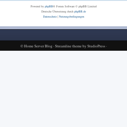
Powered by
phpBB
® Forum Software © phpBB Limited
Deutsche Übersetzung durch
phpBB.de
Datenschutz
|
Nutzungsbedingungen
©
Home Server Blog
·
Streamline theme
by
StudioPress
·