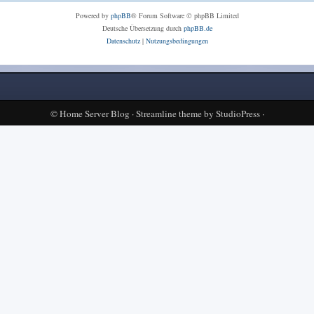
Powered by
phpBB
® Forum Software © phpBB Limited
Deutsche Übersetzung durch
phpBB.de
Datenschutz
|
Nutzungsbedingungen
©
Home Server Blog
·
Streamline theme
by
StudioPress
·