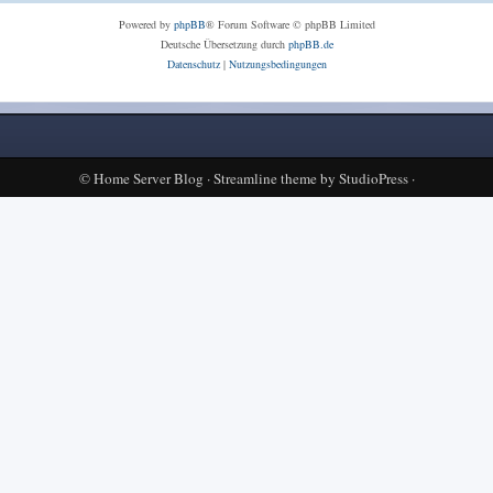
Powered by
phpBB
® Forum Software © phpBB Limited
Deutsche Übersetzung durch
phpBB.de
Datenschutz
|
Nutzungsbedingungen
©
Home Server Blog
·
Streamline theme
by
StudioPress
·