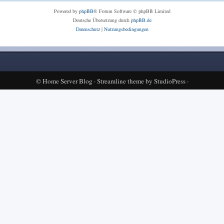
Powered by
phpBB
® Forum Software © phpBB Limited
Deutsche Übersetzung durch
phpBB.de
Datenschutz
|
Nutzungsbedingungen
©
Home Server Blog
·
Streamline theme
by
StudioPress
·