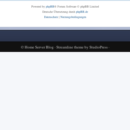
Powered by
phpBB
® Forum Software © phpBB Limited
Deutsche Übersetzung durch
phpBB.de
Datenschutz
|
Nutzungsbedingungen
©
Home Server Blog
·
Streamline theme
by
StudioPress
·