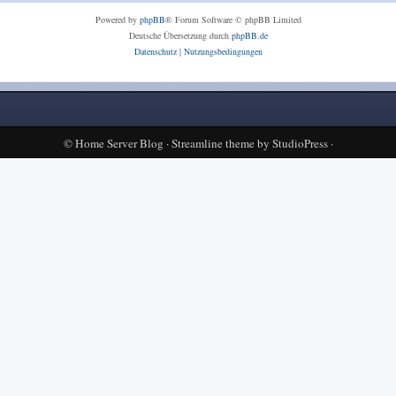
Powered by
phpBB
® Forum Software © phpBB Limited
Deutsche Übersetzung durch
phpBB.de
Datenschutz
|
Nutzungsbedingungen
©
Home Server Blog
·
Streamline theme
by
StudioPress
·