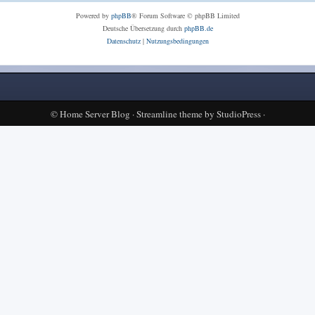
Powered by
phpBB
® Forum Software © phpBB Limited
Deutsche Übersetzung durch
phpBB.de
Datenschutz
|
Nutzungsbedingungen
©
Home Server Blog
·
Streamline theme
by
StudioPress
·