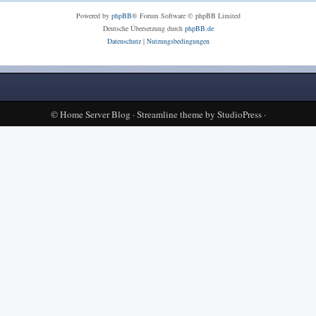
Powered by
phpBB
® Forum Software © phpBB Limited
Deutsche Übersetzung durch
phpBB.de
Datenschutz
|
Nutzungsbedingungen
©
Home Server Blog
·
Streamline theme
by
StudioPress
·