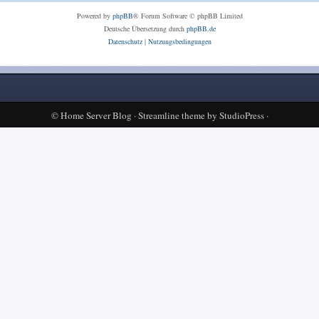
Powered by
phpBB
® Forum Software © phpBB Limited
Deutsche Übersetzung durch
phpBB.de
Datenschutz
|
Nutzungsbedingungen
©
Home Server Blog
·
Streamline theme
by
StudioPress
·