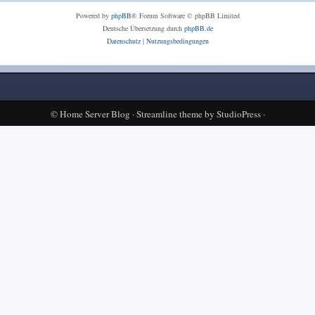
Powered by
phpBB
® Forum Software © phpBB Limited
Deutsche Übersetzung durch
phpBB.de
Datenschutz
|
Nutzungsbedingungen
©
Home Server Blog
·
Streamline theme
by
StudioPress
·