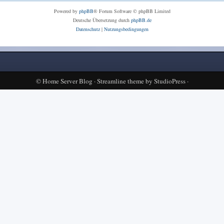
Powered by
phpBB
® Forum Software © phpBB Limited
Deutsche Übersetzung durch
phpBB.de
Datenschutz
|
Nutzungsbedingungen
©
Home Server Blog
·
Streamline theme
by
StudioPress
·