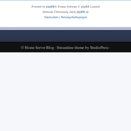
Powered by
phpBB
® Forum Software © phpBB Limited
Deutsche Übersetzung durch
phpBB.de
Datenschutz
|
Nutzungsbedingungen
©
Home Server Blog
·
Streamline theme
by
StudioPress
·