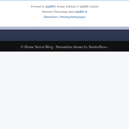
Powered by
phpBB
® Forum Software © phpBB Limited
Deutsche Übersetzung durch
phpBB.de
Datenschutz
|
Nutzungsbedingungen
©
Home Server Blog
·
Streamline theme
by
StudioPress
·