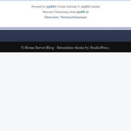
Powered by
phpBB
® Forum Software © phpBB Limited
Deutsche Übersetzung durch
phpBB.de
Datenschutz
|
Nutzungsbedingungen
©
Home Server Blog
·
Streamline theme
by
StudioPress
·