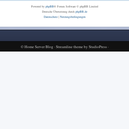
Powered by
phpBB
® Forum Software © phpBB Limited
Deutsche Übersetzung durch
phpBB.de
Datenschutz
|
Nutzungsbedingungen
©
Home Server Blog
·
Streamline theme
by
StudioPress
·