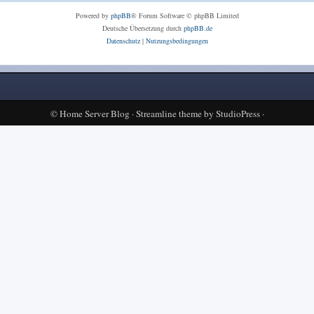
Powered by
phpBB
® Forum Software © phpBB Limited
Deutsche Übersetzung durch
phpBB.de
Datenschutz
|
Nutzungsbedingungen
©
Home Server Blog
·
Streamline theme
by
StudioPress
·