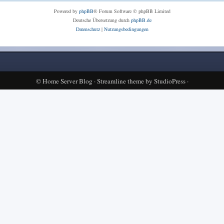
Powered by
phpBB
® Forum Software © phpBB Limited
Deutsche Übersetzung durch
phpBB.de
Datenschutz
|
Nutzungsbedingungen
©
Home Server Blog
·
Streamline theme
by
StudioPress
·