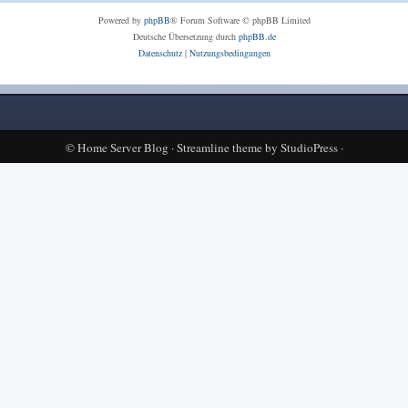
Powered by
phpBB
® Forum Software © phpBB Limited
Deutsche Übersetzung durch
phpBB.de
Datenschutz
|
Nutzungsbedingungen
©
Home Server Blog
·
Streamline theme
by
StudioPress
·