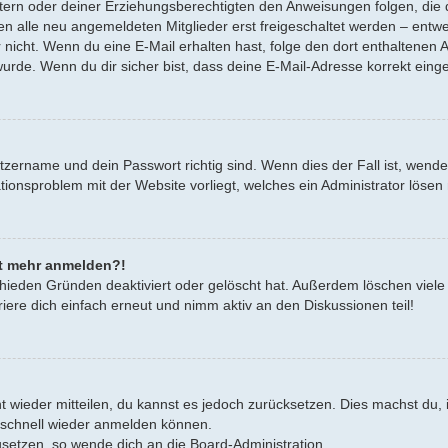
Eltern oder deiner Erziehungsberechtigten den Anweisungen folgen, die d
en alle neu angemeldeten Mitglieder erst freigeschaltet werden – entwe
oder nicht. Wenn du eine E-Mail erhalten hast, folge den dort enthalten
urde. Wenn du dir sicher bist, dass deine E-Mail-Adresse korrekt eing
tzername und dein Passwort richtig sind. Wenn dies der Fall ist, wend
rationsproblem mit der Website vorliegt, welches ein Administrator lösen
cht mehr anmelden?!
hieden Gründen deaktiviert oder gelöscht hat. Außerdem löschen viele 
ere dich einfach erneut und nimm aktiv an den Diskussionen teil!
cht wieder mitteilen, du kannst es jedoch zurücksetzen. Dies machst d
h schnell wieder anmelden können.
zusetzen, so wende dich an die Board-Administration.