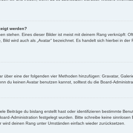
zeigt werden?
n stehen. Eines dieser Bilder ist meist mit deinem Rang verknüpft: Oft
ild wird auch als „Avatar“ bezeichnet. Es handelt sich hierbei in der
atar über eine der folgenden vier Methoden hinzufügen: Gravatar, Gale
 du keinen Avatar benutzen kannst, solltest du die Board-Administrat
le Beiträge du bislang erstellt hast oder identifizieren bestimmte Be
 Board-Administration festgelegt wurden. Bitte schreibe keine sinnlos
or wird deinen Rang unter Umständen einfach wieder zurücksetzen.