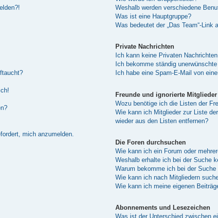
melden?!
Weshalb werden verschiedene Benutz
Was ist eine Hauptgruppe?
Was bedeutet der „Das Team“-Link au
Private Nachrichten
Ich kann keine Privaten Nachrichten
Ich bekomme ständig unerwünschte 
ftaucht?
Ich habe eine Spam-E-Mail von eine
sch!
Freunde und ignorierte Mitglieder
Wozu benötige ich die Listen der Fre
en?
Wie kann ich Mitglieder zur Liste de
wieder aus den Listen entfernen?
efordert, mich anzumelden.
Die Foren durchsuchen
Wie kann ich ein Forum oder mehre
Weshalb erhalte ich bei der Suche 
Warum bekomme ich bei der Suche e
Wie kann ich nach Mitgliedern such
Wie kann ich meine eigenen Beiträ
Abonnements und Lesezeichen
Was ist der Unterschied zwischen 