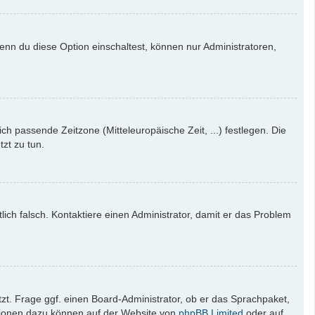
enn du diese Option einschaltest, können nur Administratoren,
ich passende Zeitzone (Mitteleuropäische Zeit, ...) festlegen. Die
tzt zu tun.
tlich falsch. Kontaktiere einen Administrator, damit er das Problem
zt. Frage ggf. einen Board-Administrator, ob er das Sprachpaket,
mationen dazu können auf der Website von
phpBB Limited
oder auf