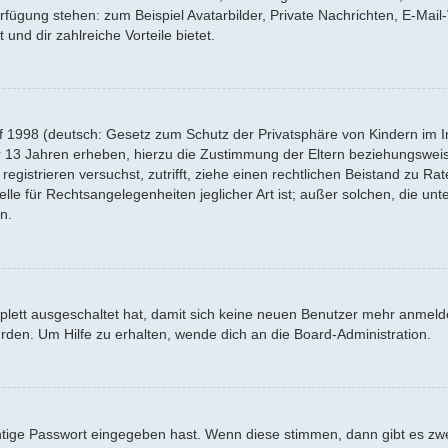
Verfügung stehen: zum Beispiel Avatarbilder, Private Nachrichten, E-Mai
 und dir zahlreiche Vorteile bietet.
f 1998 (deutsch: Gesetz zum Schutz der Privatsphäre von Kindern im Int
r 13 Jahren erheben, hierzu die Zustimmung der Eltern beziehungswei
 registrieren versuchst, zutrifft, ziehe einen rechtlichen Beistand zu R
lle für Rechtsangelegenheiten jeglicher Art ist; außer solchen, die un
n.
mplett ausgeschaltet hat, damit sich keine neuen Benutzer mehr anmel
rden. Um Hilfe zu erhalten, wende dich an die Board-Administration.
htige Passwort eingegeben hast. Wenn diese stimmen, dann gibt es z