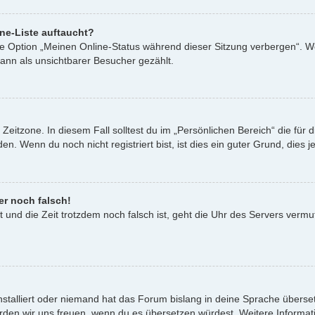
ne-Liste auftaucht?
ine Option „Meinen Online-Status während dieser Sitzung verbergen“. W
ann als unsichtbarer Besucher gezählt.
Zeitzone. In diesem Fall solltest du im „Persönlichen Bereich“ die für d
. Wenn du noch nicht registriert bist, ist dies ein guter Grund, dies je
er noch falsch!
st und die Zeit trotzdem noch falsch ist, geht die Uhr des Servers vermu
nstalliert oder niemand hat das Forum bislang in deine Sprache überset
t, würden wir uns freuen, wenn du es übersetzen würdest. Weitere Infor