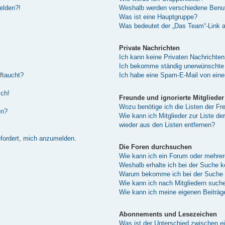
melden?!
Weshalb werden verschiedene Benutz
Was ist eine Hauptgruppe?
Was bedeutet der „Das Team“-Link au
Private Nachrichten
Ich kann keine Privaten Nachrichten
Ich bekomme ständig unerwünschte 
ftaucht?
Ich habe eine Spam-E-Mail von eine
sch!
Freunde und ignorierte Mitglieder
Wozu benötige ich die Listen der Fre
en?
Wie kann ich Mitglieder zur Liste de
wieder aus den Listen entfernen?
efordert, mich anzumelden.
Die Foren durchsuchen
Wie kann ich ein Forum oder mehre
Weshalb erhalte ich bei der Suche 
Warum bekomme ich bei der Suche e
Wie kann ich nach Mitgliedern such
Wie kann ich meine eigenen Beiträ
Abonnements und Lesezeichen
Was ist der Unterschied zwischen 