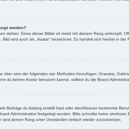
zeigt werden?
n stehen. Eines dieser Bilder ist meist mit deinem Rang verknüpft: Oft
ild wird auch als „Avatar“ bezeichnet. Es handelt sich hierbei in der
atar über eine der folgenden vier Methoden hinzufügen: Gravatar, Gale
 du keinen Avatar benutzen kannst, solltest du die Board-Administrat
le Beiträge du bislang erstellt hast oder identifizieren bestimmte Be
 Board-Administration festgelegt wurden. Bitte schreibe keine sinnlos
or wird deinen Rang unter Umständen einfach wieder zurücksetzen.