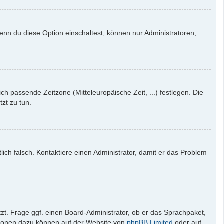
enn du diese Option einschaltest, können nur Administratoren,
ich passende Zeitzone (Mitteleuropäische Zeit, ...) festlegen. Die
tzt zu tun.
tlich falsch. Kontaktiere einen Administrator, damit er das Problem
zt. Frage ggf. einen Board-Administrator, ob er das Sprachpaket,
mationen dazu können auf der Website von
phpBB Limited
oder auf