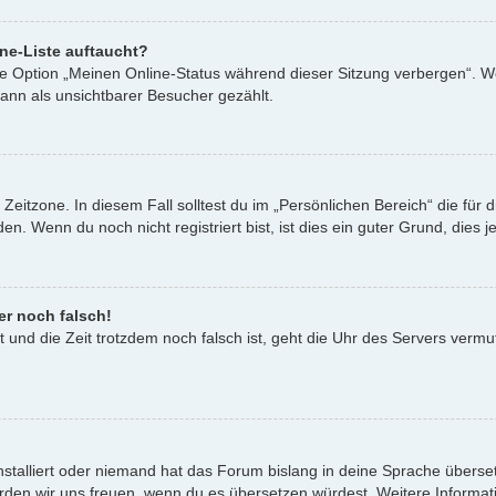
ne-Liste auftaucht?
ine Option „Meinen Online-Status während dieser Sitzung verbergen“. W
ann als unsichtbarer Besucher gezählt.
Zeitzone. In diesem Fall solltest du im „Persönlichen Bereich“ die für d
. Wenn du noch nicht registriert bist, ist dies ein guter Grund, dies je
er noch falsch!
st und die Zeit trotzdem noch falsch ist, geht die Uhr des Servers vermu
nstalliert oder niemand hat das Forum bislang in deine Sprache überset
t, würden wir uns freuen, wenn du es übersetzen würdest. Weitere Infor