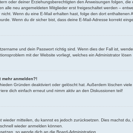
Eltern oder deiner Erziehungsberechtigten den Anweisungen folgen, die d
en alle neu angemeldeten Mitglieder erst freigeschaltet werden – entwe
oder nicht. Wenn du eine E-Mail erhalten hast, folge den dort enthalten
urde. Wenn du dir sicher bist, dass deine E-Mail-Adresse korrekt eing
tzername und dein Passwort richtig sind. Wenn dies der Fall ist, wend
rationsproblem mit der Website vorliegt, welches ein Administrator lösen
cht mehr anmelden?!
hieden Gründen deaktiviert oder gelöscht hat. Außerdem löschen viele 
ere dich einfach erneut und nimm aktiv an den Diskussionen teil!
cht wieder mitteilen, du kannst es jedoch zurücksetzen. Dies machst d
h schnell wieder anmelden können.
zusetzen, so wende dich an die Board-Administration.