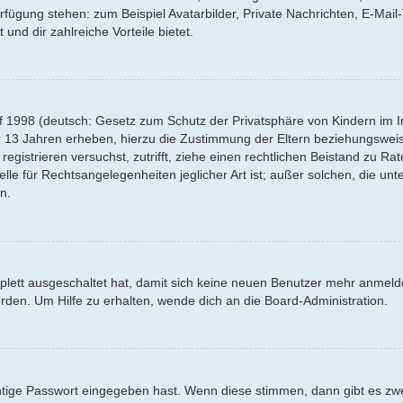
Verfügung stehen: zum Beispiel Avatarbilder, Private Nachrichten, E-Mai
 und dir zahlreiche Vorteile bietet.
f 1998 (deutsch: Gesetz zum Schutz der Privatsphäre von Kindern im Int
r 13 Jahren erheben, hierzu die Zustimmung der Eltern beziehungswei
 registrieren versuchst, zutrifft, ziehe einen rechtlichen Beistand zu R
lle für Rechtsangelegenheiten jeglicher Art ist; außer solchen, die un
n.
mplett ausgeschaltet hat, damit sich keine neuen Benutzer mehr anmel
rden. Um Hilfe zu erhalten, wende dich an die Board-Administration.
htige Passwort eingegeben hast. Wenn diese stimmen, dann gibt es z