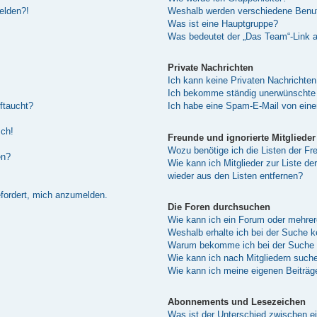
melden?!
Weshalb werden verschiedene Benutz
Was ist eine Hauptgruppe?
Was bedeutet der „Das Team“-Link au
Private Nachrichten
Ich kann keine Privaten Nachrichten
Ich bekomme ständig unerwünschte 
ftaucht?
Ich habe eine Spam-E-Mail von eine
sch!
Freunde und ignorierte Mitglieder
Wozu benötige ich die Listen der Fre
en?
Wie kann ich Mitglieder zur Liste de
wieder aus den Listen entfernen?
efordert, mich anzumelden.
Die Foren durchsuchen
Wie kann ich ein Forum oder mehre
Weshalb erhalte ich bei der Suche 
Warum bekomme ich bei der Suche e
Wie kann ich nach Mitgliedern such
Wie kann ich meine eigenen Beiträ
Abonnements und Lesezeichen
Was ist der Unterschied zwischen 