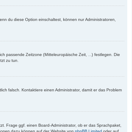
enn du diese Option einschaltest, können nur Administratoren,
ich passende Zeitzone (Mitteleuropäische Zeit, ...) festlegen. Die
tzt zu tun.
tlich falsch. Kontaktiere einen Administrator, damit er das Problem
zt. Frage ggf. einen Board-Administrator, ob er das Sprachpaket,
mationen dazu können auf der Website von
phpBB Limited
oder auf