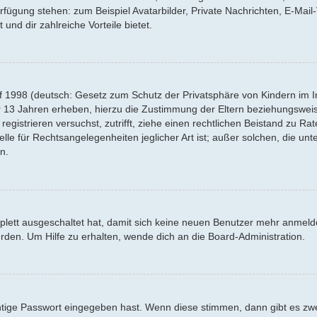
Verfügung stehen: zum Beispiel Avatarbilder, Private Nachrichten, E-Mai
 und dir zahlreiche Vorteile bietet.
f 1998 (deutsch: Gesetz zum Schutz der Privatsphäre von Kindern im Int
r 13 Jahren erheben, hierzu die Zustimmung der Eltern beziehungswei
 registrieren versuchst, zutrifft, ziehe einen rechtlichen Beistand zu R
lle für Rechtsangelegenheiten jeglicher Art ist; außer solchen, die un
n.
mplett ausgeschaltet hat, damit sich keine neuen Benutzer mehr anmel
rden. Um Hilfe zu erhalten, wende dich an die Board-Administration.
htige Passwort eingegeben hast. Wenn diese stimmen, dann gibt es z