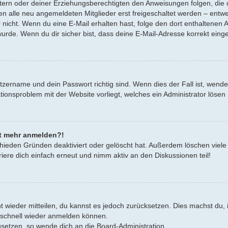
Eltern oder deiner Erziehungsberechtigten den Anweisungen folgen, die d
en alle neu angemeldeten Mitglieder erst freigeschaltet werden – entwe
oder nicht. Wenn du eine E-Mail erhalten hast, folge den dort enthalten
urde. Wenn du dir sicher bist, dass deine E-Mail-Adresse korrekt eing
tzername und dein Passwort richtig sind. Wenn dies der Fall ist, wend
rationsproblem mit der Website vorliegt, welches ein Administrator lösen
cht mehr anmelden?!
hieden Gründen deaktiviert oder gelöscht hat. Außerdem löschen viele 
ere dich einfach erneut und nimm aktiv an den Diskussionen teil!
cht wieder mitteilen, du kannst es jedoch zurücksetzen. Dies machst d
h schnell wieder anmelden können.
zusetzen, so wende dich an die Board-Administration.