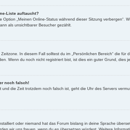
ne-Liste auftaucht?
ine Option „Meinen Online-Status während dieser Sitzung verbergen“. W
ann als unsichtbarer Besucher gezählt.
Zeitzone. In diesem Fall solltest du im „Persönlichen Bereich“ die für d
. Wenn du noch nicht registriert bist, ist dies ein guter Grund, dies je
er noch falsch!
st und die Zeit trotzdem noch falsch ist, geht die Uhr des Servers vermu
nstalliert oder niemand hat das Forum bislang in deine Sprache überset
t, würden wir uns freuen, wenn du es übersetzen würdest. Weitere Infor