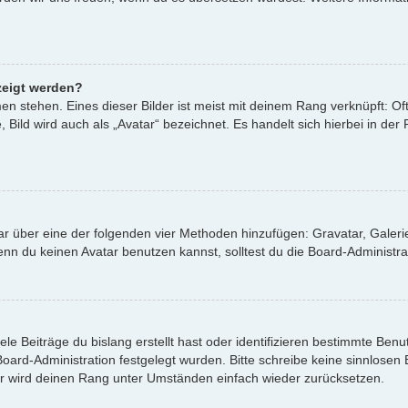
zeigt werden?
n stehen. Eines dieser Bilder ist meist mit deinem Rang verknüpft: Oft
ild wird auch als „Avatar“ bezeichnet. Es handelt sich hierbei in der
atar über eine der folgenden vier Methoden hinzufügen: Gravatar, Gale
 du keinen Avatar benutzen kannst, solltest du die Board-Administrat
le Beiträge du bislang erstellt hast oder identifizieren bestimmte Be
 Board-Administration festgelegt wurden. Bitte schreibe keine sinnlos
or wird deinen Rang unter Umständen einfach wieder zurücksetzen.